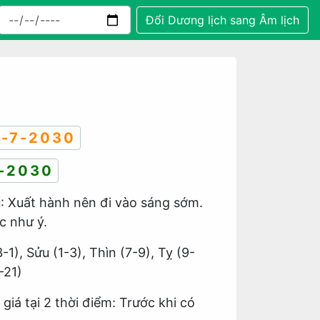
Đổi Dương lịch sang Âm lịch
-7-2030
-2030
u
: Xuất hành nên đi vào sáng sớm.
ệc như ý.
3-1), Sửu (1-3), Thìn (7-9), Tỵ (9-
-21)
 giá tại 2 thời điểm: Trước khi có