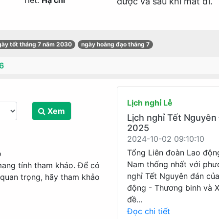
Tiết:
Hạ chí
được và sau khi mất đi.
gày tốt tháng 7 năm 2030
ngày hoàng đạo tháng 7
6
Lịch nghỉ Lễ
Xem
Lịch nghỉ Tết Nguyên
2025
2024-10-02 09:10:10
Tổng Liên đoàn Lao độn
o
Nam thống nhất với phư
mang tính tham khảo. Để có
nghỉ Tết Nguyên đán củ
 quan trọng, hãy tham khảo
động - Thương binh và X
đề...
Đọc chi tiết