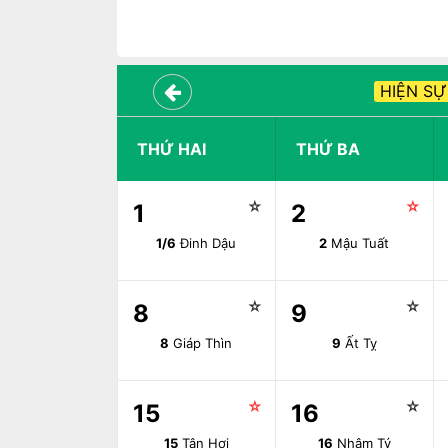
HIỆN SỰ
THỨ HAI
THỨ BA
☆
☆
1
2
1/6
Đinh Dậu
2
Mậu Tuất
☆
☆
8
9
8
Giáp Thìn
9
Ất Tỵ
☆
☆
15
16
15
Tân Hợi
16
Nhâm Tý