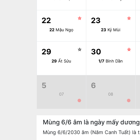
☆
☆
22
23
22
Mậu Ngọ
23
Kỷ Mùi
☆
☆
29
30
29
Ất Sửu
1/7
Bính Dần
5
6
07
08
●
●
Mùng 6/6 âm là ngày mấy dươn
Mùng 6/6/2030 âm (Năm Canh Tuất) là t