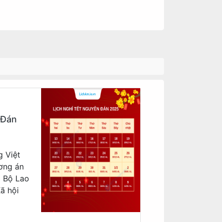
 Đán
g Việt
ơng án
a Bộ Lao
ã hội