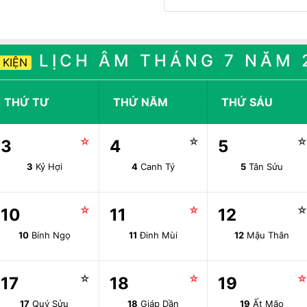
LỊCH ÂM THÁNG 7 NĂM 
 KIỆN
THỨ TƯ
THỨ NĂM
THỨ SÁU
☆
☆
3
4
5
3
Kỷ Hợi
4
Canh Tý
5
Tân Sửu
☆
☆
10
11
12
10
Bính Ngọ
11
Đinh Mùi
12
Mậu Thân
☆
☆
17
18
19
17
Quý Sửu
18
Giáp Dần
19
Ất Mão