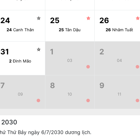
☆
☆
24
25
26
24
Canh Thân
25
Tân Dậu
26
Nhâm Tuất
☆
31
1
2
03
04
2
Đinh Mão
●
●
7
8
9
09
10
11
●
●
●
g 2030
hứ Thứ Bảy ngày 6/7/2030 dương lịch.