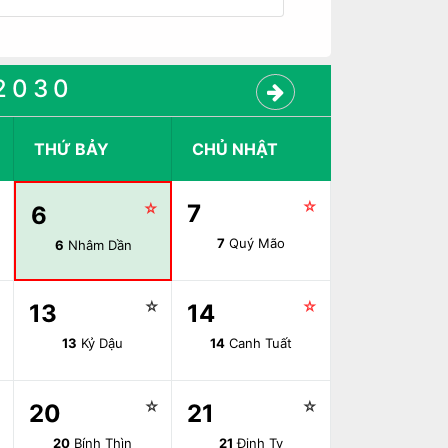
2030
THỨ BẢY
CHỦ NHẬT
☆
☆
☆
7
6
7
Quý Mão
6
Nhâm Dần
☆
☆
☆
13
14
13
Kỷ Dậu
14
Canh Tuất
☆
☆
☆
20
21
20
Bính Thìn
21
Đinh Tỵ