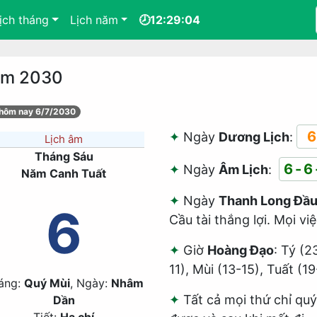
ịch tháng
Lịch năm
🕗12:29:04
năm 2030
 hôm nay 6/7/2030
6
Ngày
Dương Lịch
:
Lịch âm
Tháng Sáu
6-6
Ngày
Âm Lịch
:
Năm Canh Tuất
Ngày
Thanh Long Đầ
6
Cầu tài thắng lợi. Mọi vi
Giờ
Hoàng Đạo
: Tý (2
11), Mùi (13-15), Tuất (19
áng:
Quý Mùi
, Ngày:
Nhâm
Tất cả mọi thứ chỉ quý
Dần