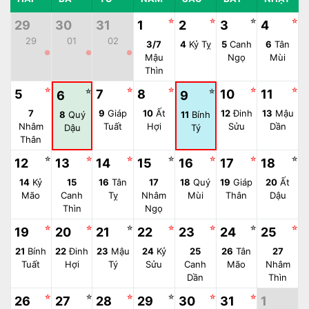
☆
☆
☆
☆
29
30
31
1
2
3
4
29
01
02
3/7
4
Kỷ Tỵ
5
Canh
6
Tân
●
●
●
Mậu
Ngọ
Mùi
Thìn
☆
☆
☆
☆
☆
5
☆
7
8
☆
10
11
6
9
7
9
Giáp
10
Ất
12
Đinh
13
Mậu
8
Quý
11
Bính
Nhâm
Tuất
Hợi
Sửu
Dần
Dậu
Tý
Thân
☆
☆
☆
☆
☆
☆
☆
12
13
14
15
16
17
18
14
Kỷ
15
16
Tân
17
18
Quý
19
Giáp
20
Ất
Mão
Canh
Tỵ
Nhâm
Mùi
Thân
Dậu
Thìn
Ngọ
☆
☆
☆
☆
☆
☆
☆
19
20
21
22
23
24
25
21
Bính
22
Đinh
23
Mậu
24
Kỷ
25
26
Tân
27
Tuất
Hợi
Tý
Sửu
Canh
Mão
Nhâm
Dần
Thìn
☆
☆
☆
☆
☆
☆
26
27
28
29
30
31
1