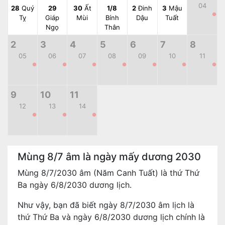
04
28
Quý
29
30
Ất
1/8
2
Đinh
3
Mậu
●
Tỵ
Giáp
Mùi
Bính
Dậu
Tuất
Ngọ
Thân
2
3
4
5
6
7
8
05
06
07
08
09
10
11
●
●
●
●
●
●
●
9
10
11
12
13
14
●
●
●
Mùng 8/7 âm là ngày mấy dương 2030
Mùng 8/7/2030 âm (Năm Canh Tuất) là thứ Thứ
Ba ngày 6/8/2030 dương lịch.
Như vậy, bạn đã biết ngày 8/7/2030 âm lịch là
thứ Thứ Ba và ngày 6/8/2030 dương lịch chính là