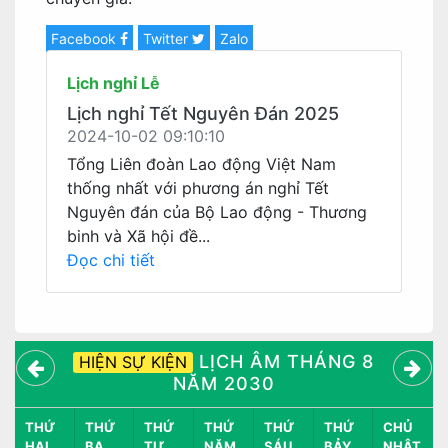
Facebook
Twitter
Zalo
Lịch nghỉ Lễ
Lịch nghỉ Tết Nguyên Đán 2025
2024-10-02 09:10:10
Tổng Liên đoàn Lao động Việt Nam
thống nhất với phương án nghỉ Tết
Nguyên đán của Bộ Lao động - Thương
binh và Xã hội đề...
Đọc chi tiết
LỊCH ÂM THÁNG 8
HIỆN SỰ KIỆN
NĂM 2030
THỨ
THỨ
THỨ
THỨ
THỨ
THỨ
CHỦ
HAI
BA
TƯ
NĂM
SÁU
BẢY
NHẬT