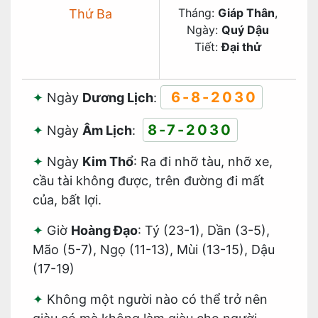
Tháng:
Giáp Thân
,
Thứ Ba
Ngày:
Quý Dậu
Tiết:
Đại thử
6-8-2030
Ngày
Dương Lịch
:
8-7-2030
Ngày
Âm Lịch
:
Ngày
Kim Thổ
: Ra đi nhỡ tàu, nhỡ xe,
cầu tài không được, trên đường đi mất
của, bất lợi.
Giờ
Hoàng Đạo
: Tý (23-1), Dần (3-5),
Mão (5-7), Ngọ (11-13), Mùi (13-15), Dậu
(17-19)
Không một người nào có thể trở nên