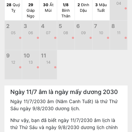
04
28
Quý
29
30
Ất
1/8
2
Đinh
3
Mậu
●
Tỵ
Giáp
Mùi
Bính
Dậu
Tuất
Ngọ
Thân
2
3
4
5
6
7
8
05
06
07
08
09
10
11
●
●
●
●
●
●
●
9
10
11
12
13
14
●
●
●
Ngày 11/7 âm là ngày mấy dương 2030
Ngày 11/7/2030 âm (Năm Canh Tuất) là thứ Thứ
Sáu ngày 9/8/2030 dương lịch.
Như vậy, bạn đã biết ngày 11/7/2030 âm lịch là
thứ Thứ Sáu và ngày 9/8/2030 dương lịch chính