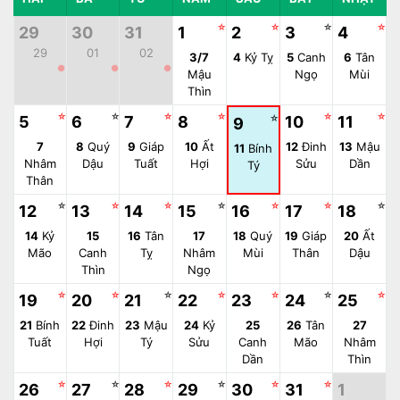
☆
☆
☆
☆
29
30
31
1
2
3
4
29
01
02
3/7
4
Kỷ Tỵ
5
Canh
6
Tân
●
●
●
Mậu
Ngọ
Mùi
Thìn
☆
☆
☆
☆
☆
☆
5
6
7
8
☆
10
11
9
7
8
Quý
9
Giáp
10
Ất
12
Đinh
13
Mậu
11
Bính
Nhâm
Dậu
Tuất
Hợi
Sửu
Dần
Tý
Thân
☆
☆
☆
☆
☆
☆
☆
12
13
14
15
16
17
18
14
Kỷ
15
16
Tân
17
18
Quý
19
Giáp
20
Ất
Mão
Canh
Tỵ
Nhâm
Mùi
Thân
Dậu
Thìn
Ngọ
☆
☆
☆
☆
☆
☆
☆
19
20
21
22
23
24
25
21
Bính
22
Đinh
23
Mậu
24
Kỷ
25
26
Tân
27
Tuất
Hợi
Tý
Sửu
Canh
Mão
Nhâm
Dần
Thìn
☆
☆
☆
☆
☆
☆
26
27
28
29
30
31
1