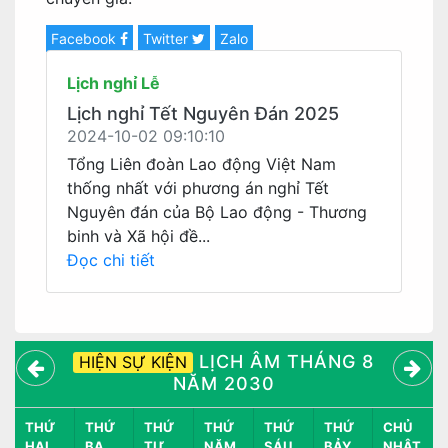
Facebook
Twitter
Zalo
Lịch nghỉ Lễ
Lịch nghỉ Tết Nguyên Đán 2025
2024-10-02 09:10:10
Tổng Liên đoàn Lao động Việt Nam
thống nhất với phương án nghỉ Tết
Nguyên đán của Bộ Lao động - Thương
binh và Xã hội đề...
Đọc chi tiết
LỊCH ÂM THÁNG 8
HIỆN SỰ KIỆN
NĂM 2030
THỨ
THỨ
THỨ
THỨ
THỨ
THỨ
CHỦ
HAI
BA
TƯ
NĂM
SÁU
BẢY
NHẬT