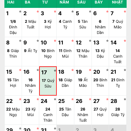
HAI
BA
TƯ
NĂM
SÁU
BẢY
NHẬT
☆
☆
☆
☆
☆
☆
☆
1
2
3
4
5
6
7
1/6
2
Mậu
3
Kỷ
4
Canh
5
Tân
6
7
Quý
Đinh
Tuất
Hợi
Tý
Sửu
Nhâm
Mão
Dậu
Dần
☆
☆
☆
☆
☆
☆
☆
8
9
10
11
12
13
14
8
Giáp
9
Ất Tỵ
10
Bính
11
Đinh
12
Mậu
13
Kỷ
14
Thìn
Ngọ
Mùi
Thân
Dậu
Canh
Tuất
☆
☆
☆
☆
☆
☆
15
16
☆
18
19
20
21
17
15
Tân
16
18
Giáp
19
Ất
20
Bính
21
Đinh
17
Quý
Hợi
Nhâm
Dần
Mão
Thìn
Tỵ
Sửu
Tý
☆
☆
☆
☆
☆
☆
☆
22
23
24
25
26
27
28
22
Mậu
23
Kỷ
24
25
Tân
26
27
Quý
28
Ngọ
Mùi
Canh
Dậu
Nhâm
Hợi
Giáp Tý
Thân
Tuất
☆
☆
☆
29
30
31
1
2
3
4