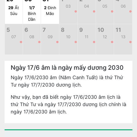
03
04
05
06
29
Ất
1/7
2
Đinh
●
●
●
●
Sửu
Bính
Mão
Dần
5
6
7
8
9
10
11
07
08
09
10
11
12
13
●
●
●
●
●
●
●
Ngày 17/6 âm là ngày mấy dương 2030
Ngày 17/6/2030 âm (Năm Canh Tuất) là thứ Thứ
Tư ngày 17/7/2030 dương lịch.
Như vậy, bạn đã biết ngày 17/6/2030 âm lịch là
thứ Thứ Tư và ngày 17/7/2030 dương lịch chính là
ngày 17/6/2030 âm lịch.