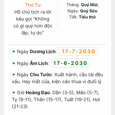
Tháng:
Quý Mùi
,
Thứ Tư
Ngày:
Quý Sửu
Hồ chủ tịch ra lời
Tiết:
Tiểu thử
kêu gọi “Không
có gì quý hơn độc
lập, tự do”
17-7-2030
Ngày
Dương Lịch
:
17-6-2030
Ngày
Âm Lịch
:
Ngày
Chu Tước
: Xuất hành, cầu tài đều
xấu. Hay mất của, kiện cáo thua vì đuối lý.
Giờ
Hoàng Đạo
: Dần (3-5), Mão (5-7),
Tỵ (9-11), Thân (15-17), Tuất (19-21), Hợi
(21-23)