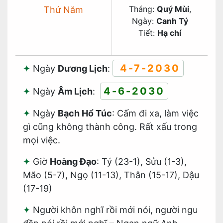
Tháng:
Quý Mùi
,
Thứ Năm
Ngày:
Canh Tý
Tiết:
Hạ chí
4-7-2030
Ngày
Dương Lịch
:
4-6-2030
Ngày
Âm Lịch
:
Ngày
Bạch Hổ Túc
: Cấm đi xa, làm việc
gì cũng không thành công. Rất xấu trong
mọi việc.
Giờ
Hoàng Đạo
: Tý (23-1), Sửu (1-3),
Mão (5-7), Ngọ (11-13), Thân (15-17), Dậu
(17-19)
Người khôn nghĩ rồi mới nói, người ngu