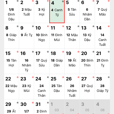
☆
☆
☆
☆
☆
☆
1
2
3
☆
5
6
7
4
1/6
2
Mậu
3
Kỷ
5
Tân
6
7
Quý
4
Canh
Đinh
Tuất
Hợi
Sửu
Nhâm
Mão
Tý
Dậu
Dần
☆
☆
☆
☆
☆
☆
☆
8
9
10
11
12
13
14
8
Giáp
9
Ất Tỵ
10
Bính
11
Đinh
12
Mậu
13
Kỷ
14
Thìn
Ngọ
Mùi
Thân
Dậu
Canh
Tuất
☆
☆
☆
☆
☆
☆
☆
15
16
17
18
19
20
21
15
Tân
16
17
Quý
18
Giáp
19
Ất
20
Bính
21
Đinh
Hợi
Nhâm
Sửu
Dần
Mão
Thìn
Tỵ
Tý
☆
☆
☆
☆
☆
☆
☆
22
23
24
25
26
27
28
22
Mậu
23
Kỷ
24
25
Tân
26
27
Quý
28
Ngọ
Mùi
Canh
Dậu
Nhâm
Hợi
Giáp Tý
Thân
Tuất
☆
☆
☆
29
30
31
1
2
3
4
03
04
05
06
29
Ất
1/7
2
Đinh