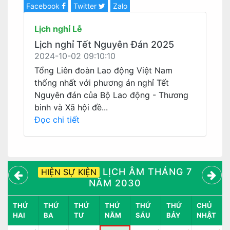
Facebook
Twitter
Zalo
Lịch nghỉ Lễ
Lịch nghỉ Tết Nguyên Đán 2025
2024-10-02 09:10:10
Tổng Liên đoàn Lao động Việt Nam
thống nhất với phương án nghỉ Tết
Nguyên đán của Bộ Lao động - Thương
binh và Xã hội đề...
Đọc chi tiết
LỊCH ÂM THÁNG 7
HIỆN SỰ KIỆN
NĂM 2030
THỨ
THỨ
THỨ
THỨ
THỨ
THỨ
CHỦ
HAI
BA
TƯ
NĂM
SÁU
BẢY
NHẬT