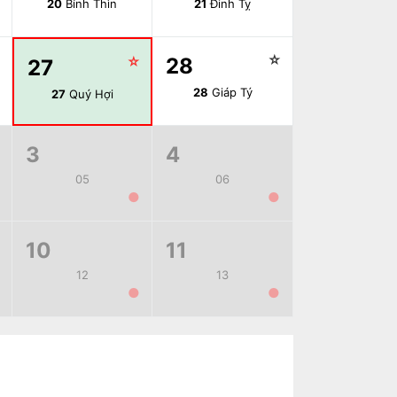
20
Bính Thìn
21
Đinh Tỵ
☆
☆
☆
28
27
28
Giáp Tý
27
Quý Hợi
3
4
05
06
●
●
10
11
12
13
●
●