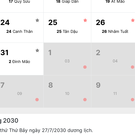
17
Quý Sửu
18
Giáp Dần
19
Ất Mão
☆
☆
24
25
26
24
Canh Thân
25
Tân Dậu
26
Nhâm Tuất
☆
31
1
2
03
04
2
Đinh Mão
●
●
7
8
9
09
10
11
●
●
●
g 2030
thứ Thứ Bảy ngày 27/7/2030 dương lịch.