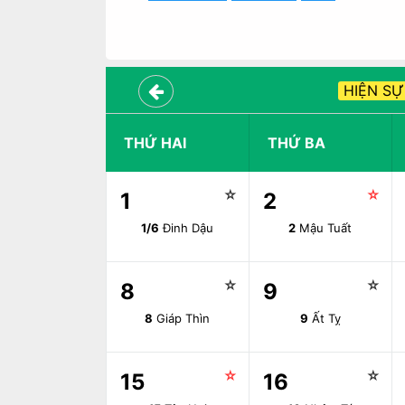
HIỆN SỰ
THỨ HAI
THỨ BA
☆
☆
1
2
1/6
Đinh Dậu
2
Mậu Tuất
☆
☆
8
9
8
Giáp Thìn
9
Ất Tỵ
☆
☆
15
16