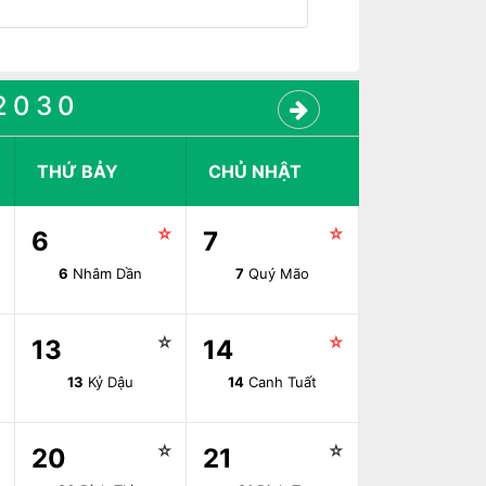
2030
THỨ BẢY
CHỦ NHẬT
☆
☆
☆
6
7
6
Nhâm Dần
7
Quý Mão
☆
☆
☆
13
14
13
Kỷ Dậu
14
Canh Tuất
☆
☆
☆
20
21