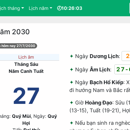
ịch tháng
Lịch năm
🕗10:26:03
 năm 2030
m hôm nay 27/7/2030
2
Ngày
Dương Lịch
:
Lịch âm
Tháng Sáu
27-
Ngày
Âm Lịch
:
Năm Canh Tuất
Ngày
Bạch Hổ Kiếp
: 
27
đi hướng Nam và Bắc rất 
Giờ
Hoàng Đạo
: Sửu (
(13-15), Tuất (19-21), Hợ
háng:
Quý Mùi
, Ngày:
Quý
Nếu bạn sinh ra nghèo,
Hợi