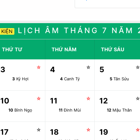
LỊCH ÂM THÁNG 7 NĂM 
 KIỆN
THỨ TƯ
THỨ NĂM
THỨ SÁU
☆
☆
3
4
5
3
Kỷ Hợi
4
Canh Tý
5
Tân Sửu
☆
☆
10
11
12
10
Bính Ngọ
11
Đinh Mùi
12
Mậu Thân
☆
☆
17
18
19