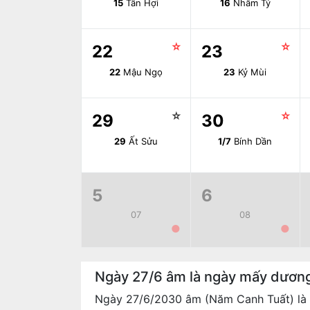
15
Tân Hợi
16
Nhâm Tý
☆
☆
22
23
22
Mậu Ngọ
23
Kỷ Mùi
☆
☆
29
30
29
Ất Sửu
1/7
Bính Dần
5
6
07
08
●
●
Ngày 27/6 âm là ngày mấy dươn
Ngày 27/6/2030 âm (Năm Canh Tuất) là 