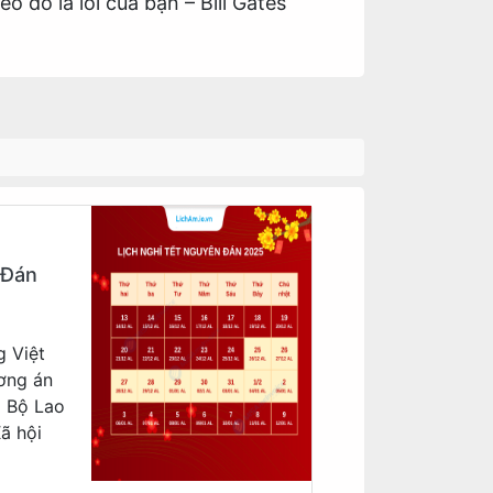
 đó là lỗi của bạn – Bill Gates
 Đán
g Việt
ơng án
a Bộ Lao
ã hội