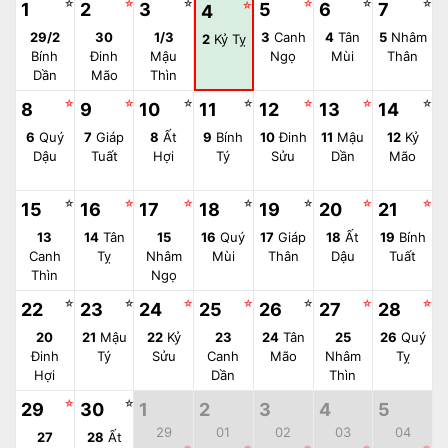
☆
☆
☆
☆
☆
☆
1
2
3
☆
5
6
7
4
29/2
30
1/3
3
Canh
4
Tân
5
Nhâm
2
Kỷ Tỵ
Bính
Đinh
Mậu
Ngọ
Mùi
Thân
Dần
Mão
Thìn
☆
☆
☆
☆
☆
☆
☆
8
9
10
11
12
13
14
6
Quý
7
Giáp
8
Ất
9
Bính
10
Đinh
11
Mậu
12
Kỷ
Dậu
Tuất
Hợi
Tý
Sửu
Dần
Mão
☆
☆
☆
☆
☆
☆
☆
15
16
17
18
19
20
21
13
14
Tân
15
16
Quý
17
Giáp
18
Ất
19
Bính
Canh
Tỵ
Nhâm
Mùi
Thân
Dậu
Tuất
Thìn
Ngọ
☆
☆
☆
☆
☆
☆
☆
22
23
24
25
26
27
28
20
21
Mậu
22
Kỷ
23
24
Tân
25
26
Quý
Đinh
Tý
Sửu
Canh
Mão
Nhâm
Tỵ
Hợi
Dần
Thìn
☆
☆
29
30
1
2
3
4
5
29
01
02
03
04
27
28
Ất