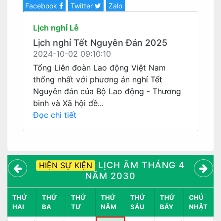
Facebook
Twitter
Zalo
Lịch nghỉ Lễ
Lịch nghỉ Tết Nguyên Đán 2025
2024-10-02 09:10:10
Tổng Liên đoàn Lao động Việt Nam
thống nhất với phương án nghỉ Tết
Nguyên đán của Bộ Lao động - Thương
binh và Xã hội đề...
Đọc chi tiết
LỊCH ÂM THÁNG 4
HIỆN SỰ KIỆN
NĂM 2030
THỨ
THỨ
THỨ
THỨ
THỨ
THỨ
CHỦ
HAI
BA
TƯ
NĂM
SÁU
BẢY
NHẬT