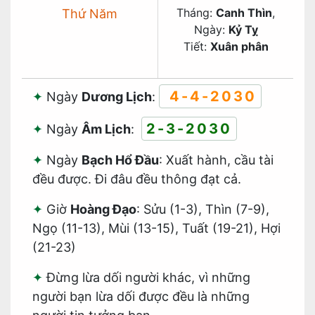
Tháng:
Canh Thìn
,
Thứ Năm
Ngày:
Kỷ Tỵ
Tiết:
Xuân phân
4-4-2030
Ngày
Dương Lịch
:
2-3-2030
Ngày
Âm Lịch
:
Ngày
Bạch Hổ Đầu
: Xuất hành, cầu tài
đều được. Đi đâu đều thông đạt cả.
Giờ
Hoàng Đạo
: Sửu (1-3), Thìn (7-9),
Ngọ (11-13), Mùi (13-15), Tuất (19-21), Hợi
(21-23)
Đừng lừa dối người khác, vì những
người bạn lừa dối được đều là những