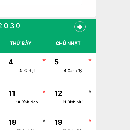
2030
THỨ BẢY
CHỦ NHẬT
☆
☆
☆
4
5
3
Kỷ Hợi
4
Canh Tý
☆
☆
☆
11
12
10
Bính Ngọ
11
Đinh Mùi
☆
☆
☆
18
19