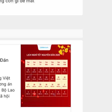
ng còn gì để mất
 Đán
g Việt
ơng án
a Bộ Lao
ã hội