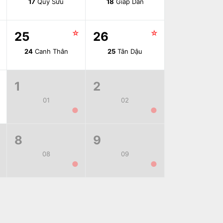
17
Quý Sửu
18
Giáp Dần
☆
☆
☆
25
26
24
Canh Thân
25
Tân Dậu
☆
1
2
01
02
●
●
8
9
08
09
●
●