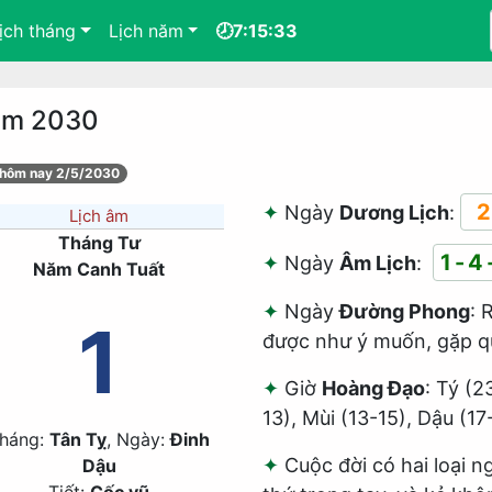
ịch tháng
Lịch năm
🕗7:15:33
năm 2030
 hôm nay 2/5/2030
2
Ngày
Dương Lịch
:
Lịch âm
Tháng Tư
1-4
Ngày
Âm Lịch
:
Năm Canh Tuất
Ngày
Đường Phong
: 
1
được như ý muốn, gặp q
Giờ
Hoàng Đạo
: Tý (2
13), Mùi (13-15), Dậu (17
háng:
Tân Tỵ
, Ngày:
Đinh
Cuộc đời có hai loại n
Dậu