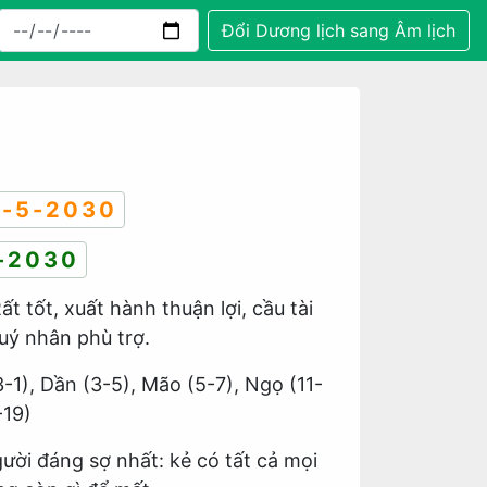
Đổi Dương lịch sang Âm lịch
-5-2030
-2030
Rất tốt, xuất hành thuận lợi, cầu tài
uý nhân phù trợ.
3-1), Dần (3-5), Mão (5-7), Ngọ (11-
-19)
gười đáng sợ nhất: kẻ có tất cả mọi