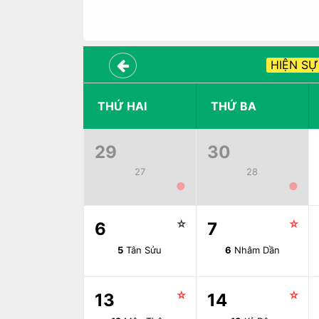
HIỆN SỰ
THỨ HAI
THỨ BA
29
30
27
28
●
●
☆
☆
6
7
5
Tân Sửu
6
Nhâm Dần
☆
☆
13
14