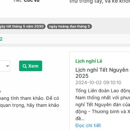
Tiết:
Cốc vũ
thứ trong tay, và kẻ khô
gày tốt tháng 5 năm 2030
ngày hoàng đạo tháng 5
2
Lịch nghỉ Lễ
Xem
Lịch nghỉ Tết Nguyên
2025
2024-10-02 09:10:10
Tổng Liên đoàn Lao độn
o
Nam thống nhất với phư
mang tính tham khảo. Để có
nghỉ Tết Nguyên đán củ
 quan trọng, hãy tham khảo
động - Thương binh và X
đề...
Đọc chi tiết