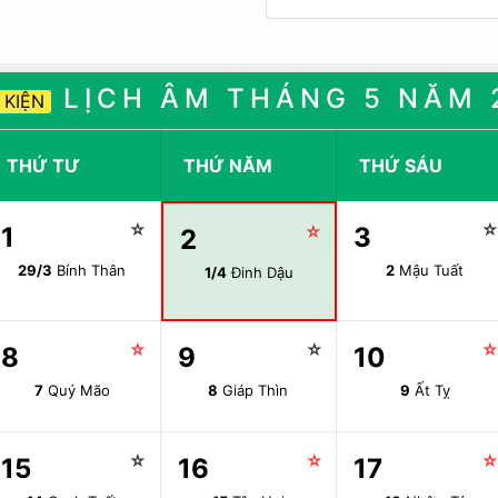
LỊCH ÂM THÁNG 5 NĂM 
 KIỆN
THỨ TƯ
THỨ NĂM
THỨ SÁU
☆
1
☆
3
2
29/3
Bính Thân
2
Mậu Tuất
1/4
Đinh Dậu
☆
☆
8
9
10
7
Quý Mão
8
Giáp Thìn
9
Ất Tỵ
☆
☆
15
16
17