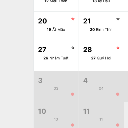
12
Mậu Thân
13
Kỷ Dậu
☆
☆
20
21
19
Ất Mão
20
Bính Thìn
☆
☆
27
28
26
Nhâm Tuất
27
Quý Hợi
3
4
03
04
●
●
10
11
10
11
●
●