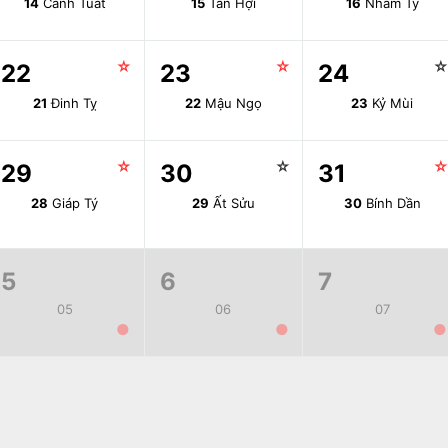
14
Canh Tuất
15
Tân Hợi
16
Nhâm Tý
☆
☆
22
23
24
21
Đinh Tỵ
22
Mậu Ngọ
23
Kỷ Mùi
☆
☆
29
30
31
28
Giáp Tý
29
Ất Sửu
30
Bính Dần
5
6
7
05
06
07
●
●
●