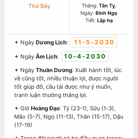
Tháng:
Tân Tỵ
,
Thứ Bảy
Ngày:
Bính Ngọ
Tiết:
Lập hạ
11-5-2030
Ngày
Dương Lịch
:
10-4-2030
Ngày
Âm Lịch
:
Ngày
Thuần Dương
: Xuất hành tốt, lúc
về cũng tốt, nhiều thuận lợi, được người
tốt giúp đỡ, cầu tài được như ý muốn,
tranh luận thường thắng lợi.
Giờ
Hoàng Đạo
: Tý (23-1), Sửu (1-3),
Mão (5-7), Ngọ (11-13), Thân (15-17), Dậu
(17-19)