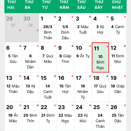
THỨ
THỨ
THỨ
THỨ
THỨ
THỨ
CHỦ
HAI
BA
TƯ
NĂM
SÁU
BẢY
NHẬT
☆
☆
☆
☆
☆
29
30
1
2
3
4
5
27
28
29/3
1/4
2
Mậu
3
Kỷ
4
Canh
●
●
Bính
Đinh
Tuất
Hợi
Tý
Thân
Dậu
☆
☆
☆
☆
☆
☆
6
7
8
9
10
☆
12
11
5
Tân
6
7
Quý
8
Giáp
9
Ất Tỵ
11
Đinh
10
Sửu
Nhâm
Mão
Thìn
Mùi
Bính
Dần
Ngọ
☆
☆
☆
☆
☆
☆
☆
13
14
15
16
17
18
19
12
Mậu
13
Kỷ
14
15
Tân
16
17
Quý
18
Giáp
Thân
Dậu
Canh
Hợi
Nhâm
Sửu
Dần
Tuất
Tý
☆
☆
☆
☆
☆
☆
☆
20
21
22
23
24
25
26
19
Ất
20
Bính
21
Đinh
22
Mậu
23
Kỷ
24
25
Tân
Mão
Thìn
Tỵ
Ngọ
Mùi
Canh
Dậu
Thân