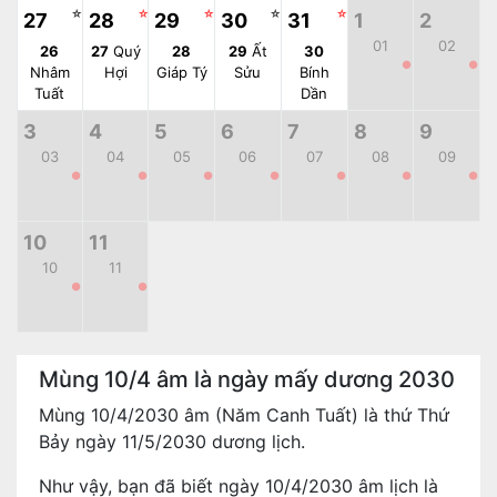
☆
☆
☆
☆
☆
27
28
29
30
31
1
2
01
02
26
27
Quý
28
29
Ất
30
●
●
Nhâm
Hợi
Giáp Tý
Sửu
Bính
Tuất
Dần
3
4
5
6
7
8
9
03
04
05
06
07
08
09
●
●
●
●
●
●
●
10
11
10
11
●
●
Mùng 10/4 âm là ngày mấy dương 2030
Mùng 10/4/2030 âm (Năm Canh Tuất) là thứ Thứ
Bảy ngày 11/5/2030 dương lịch.
Như vậy, bạn đã biết ngày 10/4/2030 âm lịch là