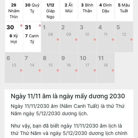
29
30
Quý
1/12
2
Ất
3
Bính
4
Đinh
5
Mậu
Nhâm
Tỵ
Giáp
Mùi
Thân
Dậu
Tuất
Thìn
Ngọ
☆
☆
30
31
1
2
3
4
5
08
09
10
11
12
6
Kỷ
7
Canh
●
●
●
●
●
Hợi
Tý
6
7
8
9
10
11
13
14
15
16
17
18
●
●
●
●
●
●
Ngày 11/11 âm là ngày mấy dương 2030
Ngày 11/11/2030 âm (Năm Canh Tuất) là thứ Thứ
Năm ngày 5/12/2030 dương lịch.
Như vậy, bạn đã biết ngày 11/11/2030 âm lịch là
thứ Thứ Năm và ngày 5/12/2030 dương lịch chính