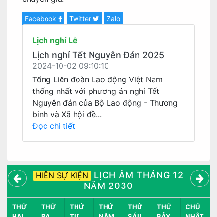
Facebook
Twitter
Zalo
Lịch nghỉ Lễ
Lịch nghỉ Tết Nguyên Đán 2025
2024-10-02 09:10:10
Tổng Liên đoàn Lao động Việt Nam
thống nhất với phương án nghỉ Tết
Nguyên đán của Bộ Lao động - Thương
binh và Xã hội đề...
Đọc chi tiết
LỊCH ÂM THÁNG 12
HIỆN SỰ KIỆN
NĂM 2030
THỨ
THỨ
THỨ
THỨ
THỨ
THỨ
CHỦ
HAI
BA
TƯ
NĂM
SÁU
BẢY
NHẬT