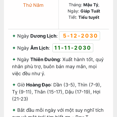
Tháng:
Mậu Tý
,
Thứ Năm
Ngày:
Giáp Tuất
Tiết:
Tiểu tuyết
5-12-2030
Ngày
Dương Lịch
:
11-11-2030
Ngày
Âm Lịch
:
Ngày
Thiên Đường
: Xuất hành tốt, quý
nhân phù trợ, buôn bán may mắn, mọi
việc đều như ý.
Giờ
Hoàng Đạo
: Dần (3-5), Thìn (7-9),
Tỵ (9-11), Thân (15-17), Dậu (17-19), Hợi
(21-23)
Bắt đầu mỗi ngày với một suy nghĩ tích