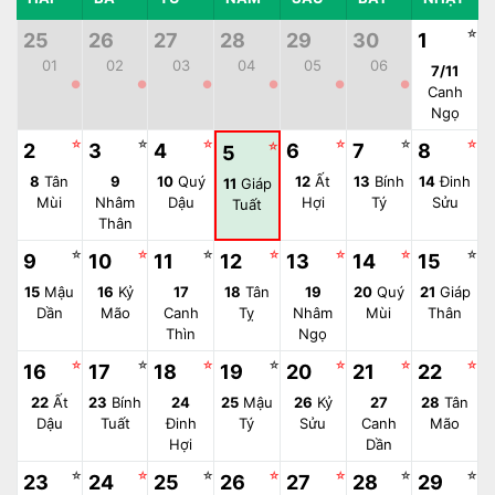
☆
25
26
27
28
29
30
1
01
02
03
04
05
06
7/11
●
●
●
●
●
●
Canh
Ngọ
☆
☆
☆
☆
☆
☆
2
3
4
☆
6
7
8
5
8
Tân
9
10
Quý
12
Ất
13
Bính
14
Đinh
11
Giáp
Mùi
Nhâm
Dậu
Hợi
Tý
Sửu
Tuất
Thân
☆
☆
☆
☆
☆
☆
☆
9
10
11
12
13
14
15
15
Mậu
16
Kỷ
17
18
Tân
19
20
Quý
21
Giáp
Dần
Mão
Canh
Tỵ
Nhâm
Mùi
Thân
Thìn
Ngọ
☆
☆
☆
☆
☆
☆
☆
16
17
18
19
20
21
22
22
Ất
23
Bính
24
25
Mậu
26
Kỷ
27
28
Tân
Dậu
Tuất
Đinh
Tý
Sửu
Canh
Mão
Hợi
Dần
☆
☆
☆
☆
☆
☆
☆
23
24
25
26
27
28
29