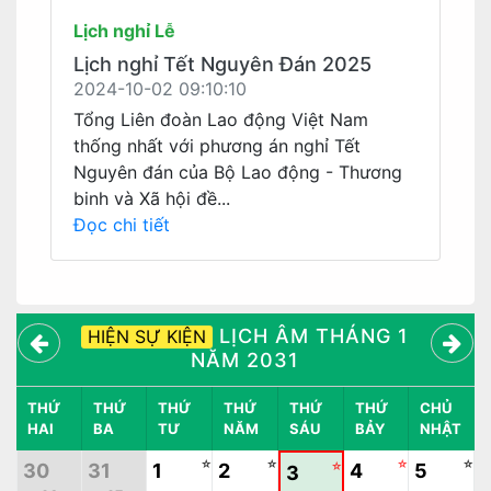
Lịch nghỉ Lễ
Lịch nghỉ Tết Nguyên Đán 2025
2024-10-02 09:10:10
Tổng Liên đoàn Lao động Việt Nam
thống nhất với phương án nghỉ Tết
Nguyên đán của Bộ Lao động - Thương
binh và Xã hội đề...
Đọc chi tiết
LỊCH ÂM THÁNG 1
HIỆN SỰ KIỆN
NĂM 2031
THỨ
THỨ
THỨ
THỨ
THỨ
THỨ
CHỦ
HAI
BA
TƯ
NĂM
SÁU
BẢY
NHẬT
☆
☆
☆
☆
30
31
1
2
☆
4
5
3