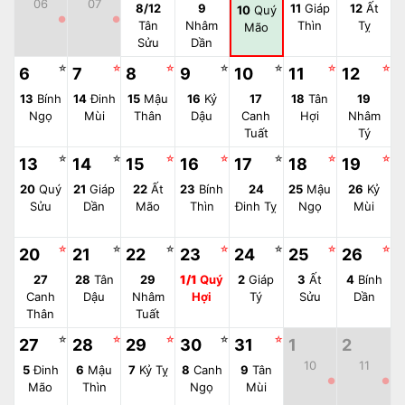
06
07
8/12
9
11
Giáp
12
Ất
10
Quý
●
●
Tân
Nhâm
Thìn
Tỵ
Mão
Sửu
Dần
☆
☆
☆
☆
☆
☆
☆
6
7
8
9
10
11
12
13
Bính
14
Đinh
15
Mậu
16
Kỷ
17
18
Tân
19
Ngọ
Mùi
Thân
Dậu
Canh
Hợi
Nhâm
Tuất
Tý
☆
☆
☆
☆
☆
☆
☆
13
14
15
16
17
18
19
20
Quý
21
Giáp
22
Ất
23
Bính
24
25
Mậu
26
Kỷ
Sửu
Dần
Mão
Thìn
Đinh Tỵ
Ngọ
Mùi
☆
☆
☆
☆
☆
☆
☆
20
21
22
23
24
25
26
27
28
Tân
29
1/1
Quý
2
Giáp
3
Ất
4
Bính
Canh
Dậu
Nhâm
Hợi
Tý
Sửu
Dần
Thân
Tuất
☆
☆
☆
☆
☆
27
28
29
30
31
1
2
10
11
5
Đinh
6
Mậu
7
Kỷ Tỵ
8
Canh
9
Tân
●
●
Mão
Thìn
Ngọ
Mùi