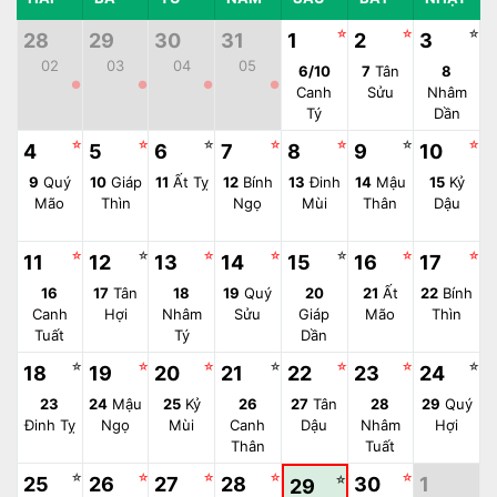
☆
☆
☆
28
29
30
31
1
2
3
02
03
04
05
6/10
7
Tân
8
●
●
●
●
Canh
Sửu
Nhâm
Tý
Dần
☆
☆
☆
☆
☆
☆
☆
4
5
6
7
8
9
10
9
Quý
10
Giáp
11
Ất Tỵ
12
Bính
13
Đinh
14
Mậu
15
Kỷ
Mão
Thìn
Ngọ
Mùi
Thân
Dậu
☆
☆
☆
☆
☆
☆
☆
11
12
13
14
15
16
17
16
17
Tân
18
19
Quý
20
21
Ất
22
Bính
Canh
Hợi
Nhâm
Sửu
Giáp
Mão
Thìn
Tuất
Tý
Dần
☆
☆
☆
☆
☆
☆
☆
18
19
20
21
22
23
24
23
24
Mậu
25
Kỷ
26
27
Tân
28
29
Quý
Đinh Tỵ
Ngọ
Mùi
Canh
Dậu
Nhâm
Hợi
Thân
Tuất
☆
☆
☆
☆
☆
25
26
27
28
☆
30
1
29