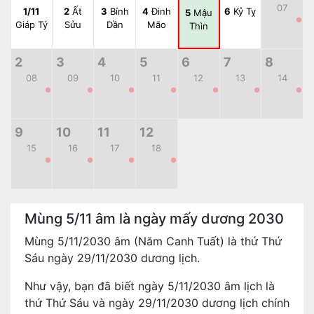
07
1/11
2
Ất
3
Bính
4
Đinh
6
Kỷ Tỵ
5
Mậu
●
Giáp Tý
Sửu
Dần
Mão
Thìn
2
3
4
5
6
7
8
08
09
10
11
12
13
14
●
●
●
●
●
●
●
9
10
11
12
15
16
17
18
●
●
●
●
Mùng 5/11 âm là ngày mấy dương 2030
Mùng 5/11/2030 âm (Năm Canh Tuất) là thứ Thứ
Sáu ngày 29/11/2030 dương lịch.
Như vậy, bạn đã biết ngày 5/11/2030 âm lịch là
thứ Thứ Sáu và ngày 29/11/2030 dương lịch chính