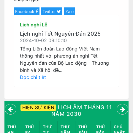
Facebook
Twitter
Zalo
Lịch nghỉ Lễ
Lịch nghỉ Tết Nguyên Đán 2025
2024-10-02 09:10:10
Tổng Liên đoàn Lao động Việt Nam
thống nhất với phương án nghỉ Tết
Nguyên đán của Bộ Lao động - Thương
binh và Xã hội đề...
Đọc chi tiết
LỊCH ÂM THÁNG 11
HIỆN SỰ KIỆN
NĂM 2030
THỨ
THỨ
THỨ
THỨ
THỨ
THỨ
CHỦ
HAI
BA
TƯ
NĂM
SÁU
BẢY
NHẬT