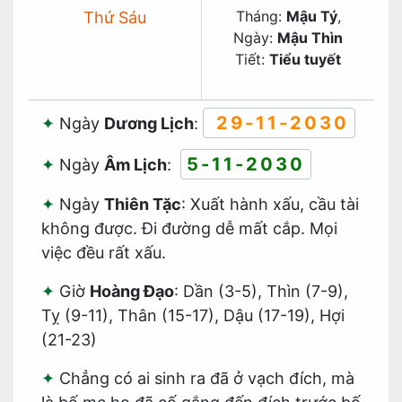
Tháng:
Mậu Tý
,
Thứ Sáu
Ngày:
Mậu Thìn
Tiết:
Tiểu tuyết
29-11-2030
Ngày
Dương Lịch
:
5-11-2030
Ngày
Âm Lịch
:
Ngày
Thiên Tặc
: Xuất hành xấu, cầu tài
không được. Đi đường dễ mất cắp. Mọi
việc đều rất xấu.
Giờ
Hoàng Đạo
: Dần (3-5), Thìn (7-9),
Tỵ (9-11), Thân (15-17), Dậu (17-19), Hợi
(21-23)
Chẳng có ai sinh ra đã ở vạch đích, mà