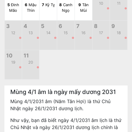
10
11
5
Đinh
6
Mậu
7
Kỷ Tỵ
8
Canh
9
Tân
●
●
Mão
Thìn
Ngọ
Mùi
3
4
5
6
7
8
9
12
13
14
15
16
17
18
●
●
●
●
●
●
●
10
11
19
20
●
●
Mùng 4/1 âm là ngày mấy dương 2031
Mùng 4/1/2031 âm (Năm Tân Hợi) là thứ Chủ
Nhật ngày 26/1/2031 dương lịch.
Như vậy, bạn đã biết ngày 4/1/2031 âm lịch là thứ
Chủ Nhật và ngày 26/1/2031 dương lịch chính là