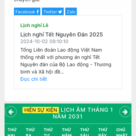
Facebook
Twitter
Zalo
Lịch nghỉ Lễ
Lịch nghỉ Tết Nguyên Đán 2025
2024-10-02 09:10:10
Tổng Liên đoàn Lao động Việt Nam
thống nhất với phương án nghỉ Tết
Nguyên đán của Bộ Lao động - Thương
binh và Xã hội đề...
Đọc chi tiết
LỊCH ÂM THÁNG 1
HIỆN SỰ KIỆN
NĂM 2031
THỨ
THỨ
THỨ
THỨ
THỨ
THỨ
CHỦ
HAI
BA
TƯ
NĂM
SÁU
BẢY
NHẬT