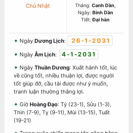
Tháng:
Canh Dần
,
Chủ Nhật
Ngày:
Bính Dần
Tiết:
Đại hàn
26-1-2031
Ngày
Dương Lịch
:
4-1-2031
Ngày
Âm Lịch
:
Ngày
Thuần Dương
: Xuất hành tốt, lúc
về cũng tốt, nhiều thuận lợi, được người
tốt giúp đỡ, cầu tài được như ý muốn,
tranh luận thường thắng lợi.
Giờ
Hoàng Đạo
: Tý (23-1), Sửu (1-3),
Thìn (7-9), Tỵ (9-11), Mùi (13-15), Tuất
(19-21)