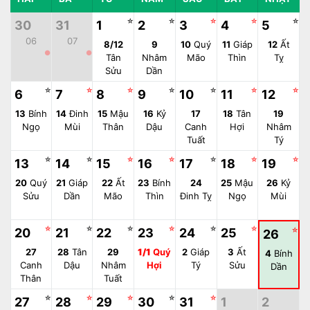
☆
☆
☆
☆
☆
30
31
1
2
3
4
5
06
07
8/12
9
10
Quý
11
Giáp
12
Ất
●
●
Tân
Nhâm
Mão
Thìn
Tỵ
Sửu
Dần
☆
☆
☆
☆
☆
☆
☆
6
7
8
9
10
11
12
13
Bính
14
Đinh
15
Mậu
16
Kỷ
17
18
Tân
19
Ngọ
Mùi
Thân
Dậu
Canh
Hợi
Nhâm
Tuất
Tý
☆
☆
☆
☆
☆
☆
☆
13
14
15
16
17
18
19
20
Quý
21
Giáp
22
Ất
23
Bính
24
25
Mậu
26
Kỷ
Sửu
Dần
Mão
Thìn
Đinh Tỵ
Ngọ
Mùi
☆
☆
☆
☆
☆
☆
20
21
22
23
24
25
☆
26
27
28
Tân
29
1/1
Quý
2
Giáp
3
Ất
4
Bính
Canh
Dậu
Nhâm
Hợi
Tý
Sửu
Dần
Thân
Tuất
☆
☆
☆
☆
☆
27
28
29
30
31
1
2