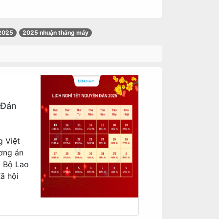
 2025
2025 nhuận tháng mấy
 Đán
g Việt
ơng án
a Bộ Lao
ã hội