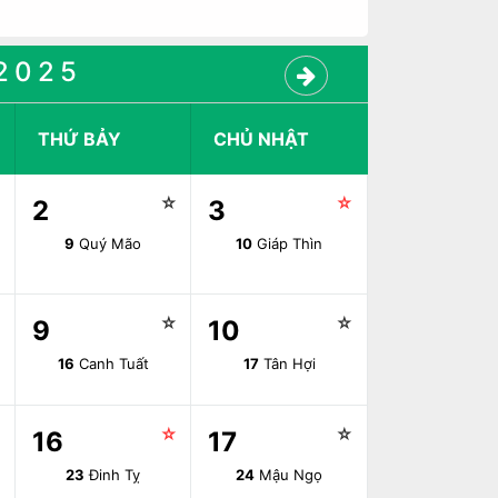
2025
THỨ BẢY
CHỦ NHẬT
☆
☆
☆
2
3
9
Quý Mão
10
Giáp Thìn
☆
☆
☆
9
10
16
Canh Tuất
17
Tân Hợi
☆
☆
☆
16
17
23
Đinh Tỵ
24
Mậu Ngọ