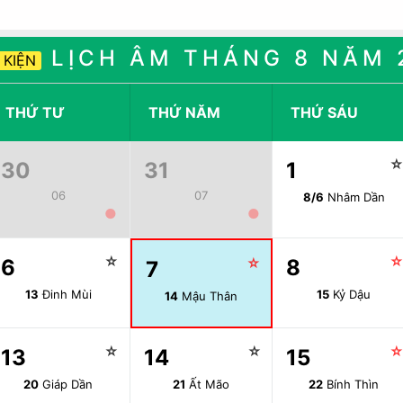
LỊCH ÂM THÁNG 8 NĂM 
 KIỆN
THỨ TƯ
THỨ NĂM
THỨ SÁU
30
31
1
06
07
8/6
Nhâm Dần
●
●
☆
6
☆
8
7
13
Đinh Mùi
15
Kỷ Dậu
14
Mậu Thân
☆
☆
13
14
15
20
Giáp Dần
21
Ất Mão
22
Bính Thìn