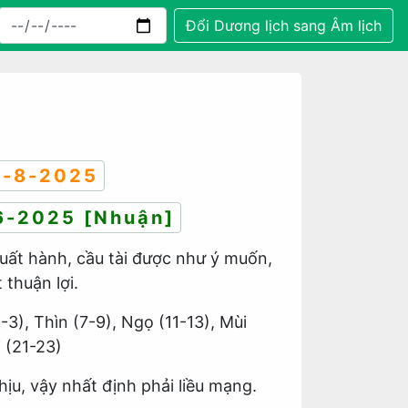
Đổi Dương lịch sang Âm lịch
-8-2025
6-2025 [Nhuận]
Xuất hành, cầu tài được như ý muốn,
thuận lợi.
1-3), Thìn (7-9), Ngọ (11-13), Mùi
i (21-23)
u, vậy nhất định phải liều mạng.