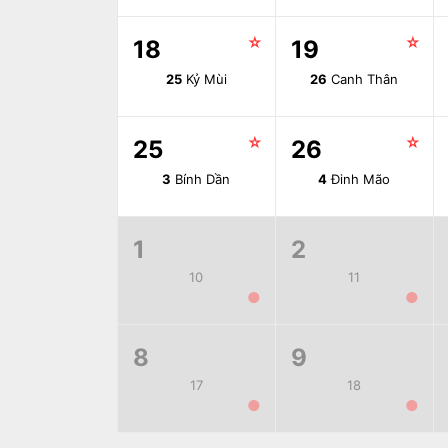
☆
☆
18
19
25
Kỷ Mùi
26
Canh Thân
☆
☆
25
26
3
Bính Dần
4
Đinh Mão
1
2
10
11
●
●
8
9
17
18
●
●