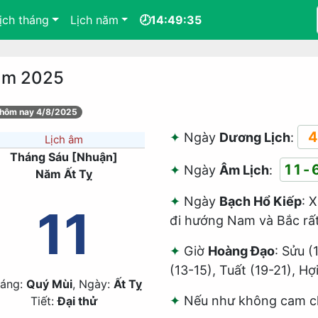
ịch tháng
Lịch năm
🕗14:49:35
năm 2025
 hôm nay 4/8/2025
4
Ngày
Dương Lịch
:
Lịch âm
Tháng Sáu [Nhuận]
11-
Ngày
Âm Lịch
:
Năm Ất Tỵ
Ngày
Bạch Hổ Kiếp
: 
11
đi hướng Nam và Bắc rất 
Giờ
Hoàng Đạo
: Sửu (
(13-15), Tuất (19-21), Hợ
áng:
Quý Mùi
, Ngày:
Ất Tỵ
Nếu như không cam chị
Tiết:
Đại thử