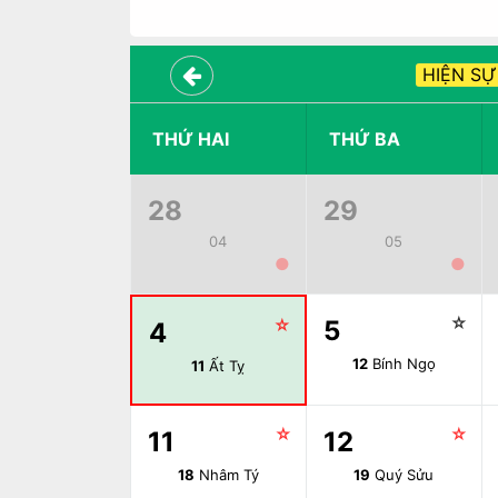
HIỆN SỰ
THỨ HAI
THỨ BA
28
29
04
05
●
●
☆
☆
5
4
12
Bính Ngọ
11
Ất Tỵ
☆
☆
11
12
18
Nhâm Tý
19
Quý Sửu