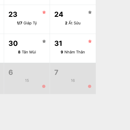
☆
☆
☆
23
24
1/7
Giáp Tý
2
Ất Sửu
☆
☆
☆
30
31
8
Tân Mùi
9
Nhâm Thân
6
7
15
16
●
●