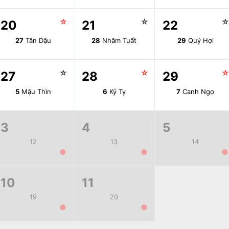
☆
☆
20
21
22
27
Tân Dậu
28
Nhâm Tuất
29
Quý Hợi
☆
☆
27
28
29
5
Mậu Thìn
6
Kỷ Tỵ
7
Canh Ngọ
3
4
5
12
13
14
●
●
●
10
11
19
20
●
●