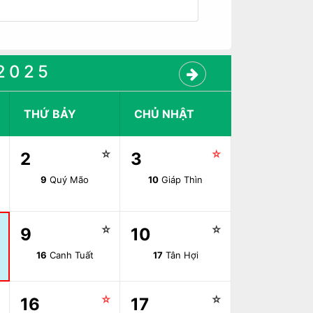
2025
THỨ BẢY
CHỦ NHẬT
☆
☆
☆
2
3
9
Quý Mão
10
Giáp Thìn
☆
☆
☆
9
10
16
Canh Tuất
17
Tân Hợi
☆
☆
☆
16
17