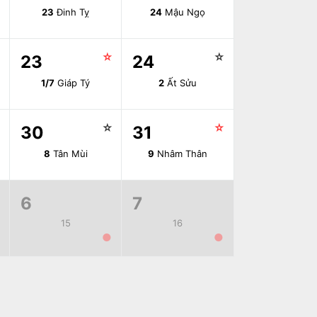
23
Đinh Tỵ
24
Mậu Ngọ
☆
☆
☆
23
24
1/7
Giáp Tý
2
Ất Sửu
☆
☆
☆
30
31
8
Tân Mùi
9
Nhâm Thân
6
7
15
16
●
●