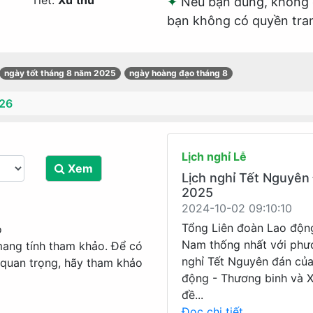
Tiết:
Xử thử
Nếu bạn đúng, không c
bạn không có quyền tran
ngày tốt tháng 8 năm 2025
ngày hoàng đạo tháng 8
26
Lịch nghỉ Lễ
Xem
Lịch nghỉ Tết Nguyên
2025
2024-10-02 09:10:10
Tổng Liên đoàn Lao độn
o
Nam thống nhất với phư
mang tính tham khảo. Để có
nghỉ Tết Nguyên đán củ
 quan trọng, hãy tham khảo
động - Thương binh và X
đề...
Đọc chi tiết