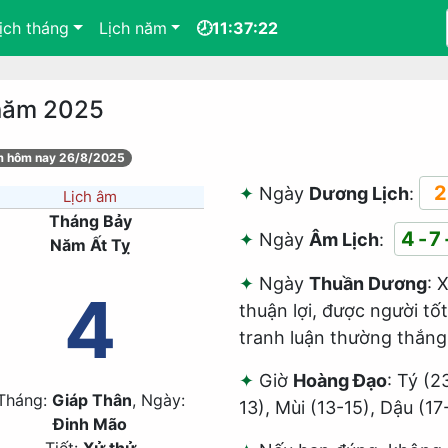
ịch tháng
Lịch năm
🕗11:37:22
 năm 2025
âm hôm nay 26/8/2025
2
Ngày
Dương Lịch
:
Lịch âm
Tháng Bảy
4-7
Ngày
Âm Lịch
:
Năm Ất Tỵ
Ngày
Thuần Dương
: 
4
thuận lợi, được người tố
tranh luận thường thắng 
Giờ
Hoàng Đạo
: Tý (2
Tháng:
Giáp Thân
, Ngày:
13), Mùi (13-15), Dậu (17
Đinh Mão