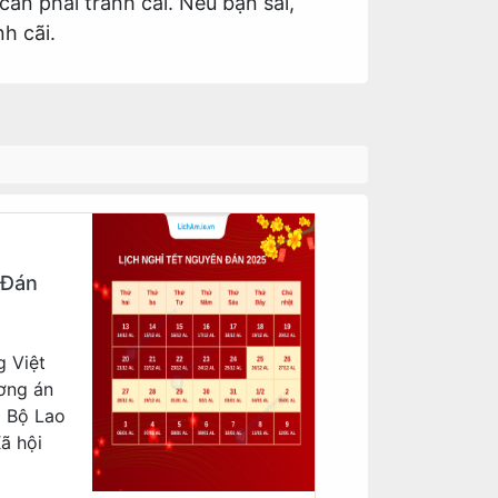
ần phải tranh cãi. Nếu bạn sai,
h cãi.
 Đán
g Việt
ơng án
a Bộ Lao
ã hội