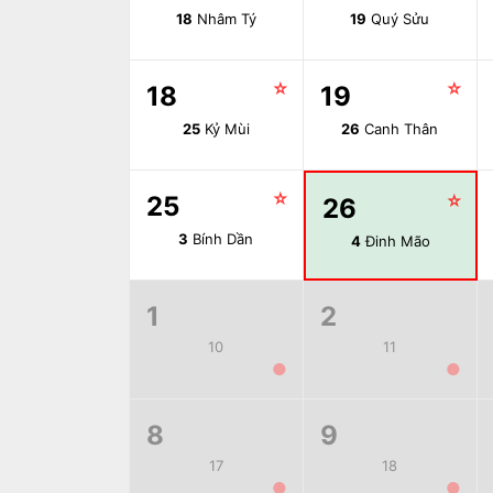
18
Nhâm Tý
19
Quý Sửu
☆
☆
18
19
25
Kỷ Mùi
26
Canh Thân
☆
25
☆
26
3
Bính Dần
4
Đinh Mão
1
2
10
11
●
●
8
9
17
18
●
●