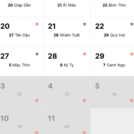
20
Giáp Dần
21
Ất Mão
22
Bính Thìn
☆
☆
20
21
22
27
Tân Dậu
28
Nhâm Tuất
29
Quý Hợi
☆
☆
27
28
29
5
Mậu Thìn
6
Kỷ Tỵ
7
Canh Ngọ
3
4
5
12
13
14
●
●
●
10
11
19
20
●
●