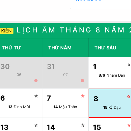
LỊCH ÂM THÁNG 8 NĂM 
 KIỆN
THỨ TƯ
THỨ NĂM
THỨ SÁU
30
31
1
06
07
8/6
Nhâm Dần
●
●
☆
☆
6
7
8
13
Đinh Mùi
14
Mậu Thân
15
Kỷ Dậu
☆
☆
13
14
15