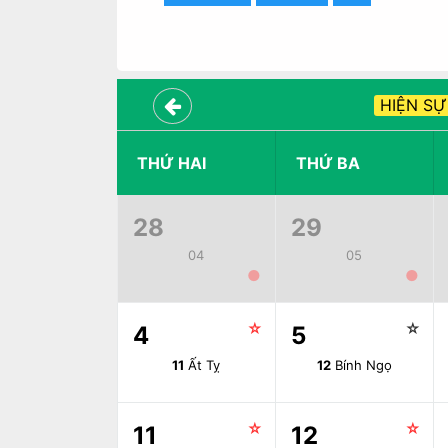
HIỆN SỰ
THỨ HAI
THỨ BA
28
29
04
05
●
●
☆
☆
4
5
11
Ất Tỵ
12
Bính Ngọ
☆
☆
11
12