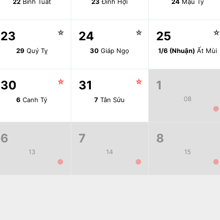
22
Bính Tuất
23
Đinh Hợi
24
Mậu Tý
☆
☆
23
24
25
29
Quý Tỵ
30
Giáp Ngọ
1/6 (Nhuận)
Ất Mùi
☆
☆
30
31
1
08
6
Canh Tý
7
Tân Sửu
●
6
7
8
13
14
15
●
●
●