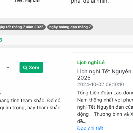
Tiết:
Hạ chí
phải để ai nhìn.
gày tốt tháng 7 năm 2025
ngày hoàng đạo tháng 7
3
Lịch nghỉ Lễ
Xem
Lịch nghỉ Tết Nguyên
2025
2024-10-02 09:10:10
Tổng Liên đoàn Lao độn
o
Nam thống nhất với phư
mang tính tham khảo. Để có
nghỉ Tết Nguyên đán củ
 quan trọng, hãy tham khảo
động - Thương binh và X
đề...
Đọc chi tiết