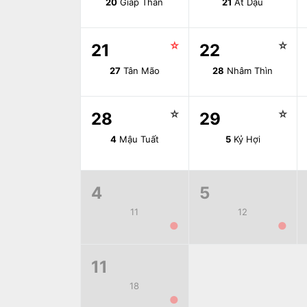
20
Giáp Thân
21
Ất Dậu
☆
☆
21
22
27
Tân Mão
28
Nhâm Thìn
☆
☆
28
29
4
Mậu Tuất
5
Kỷ Hợi
4
5
11
12
●
●
11
18
●