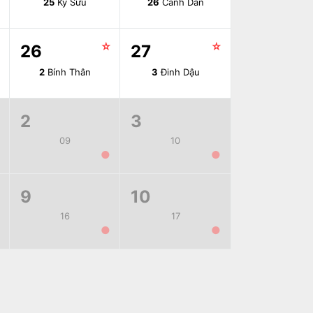
25
Kỷ Sửu
26
Canh Dần
☆
☆
☆
26
27
2
Bính Thân
3
Đinh Dậu
2
3
09
10
●
●
9
10
16
17
●
●