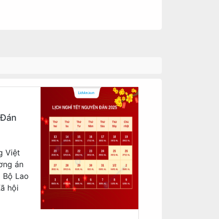
 Đán
g Việt
ơng án
a Bộ Lao
ã hội