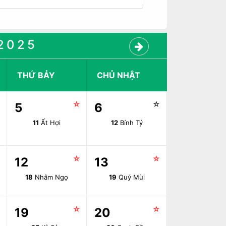
2025
THỨ BẢY
CHỦ NHẬT
☆
☆
☆
5
6
11
Ất Hợi
12
Bính Tý
☆
☆
☆
12
13
18
Nhâm Ngọ
19
Quý Mùi
☆
☆
☆
19
20