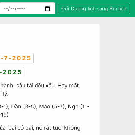
Đổi Dương lịch sang Âm lịch
-7-2025
-2025
 hành, cầu tài đều xấu. Hay mất
 lý.
3-1), Dần (3-5), Mão (5-7), Ngọ (11-
-19)
a loài cỏ dại, nở rất tươi không