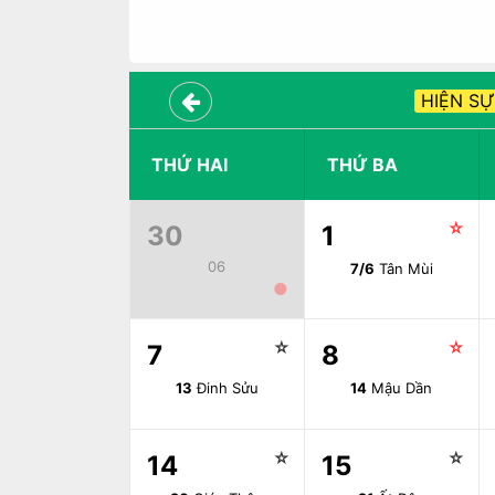
HIỆN SỰ
THỨ HAI
THỨ BA
☆
30
1
06
7/6
Tân Mùi
●
☆
☆
7
8
13
Đinh Sửu
14
Mậu Dần
☆
☆
14
15