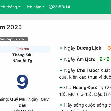
ịch tháng
Lịch năm
🕗23:53:14
năm 2025
 hôm nay 3/7/2025
3
Ngày
Dương Lịch
:
Lịch âm
Tháng Sáu
9-6
Ngày
Âm Lịch
:
Năm Ất Tỵ
Ngày
Chu Tước
: Xuất
9
của, kiện cáo thua vì đuối
Giờ
Hoàng Đạo
: Tý (2
13), Mùi (13-15), Dậu (17
háng:
Quý Mùi
, Ngày:
Quý
Hãy sống cuộc sống củ
Dậu