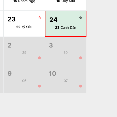
15
Nhâm Ngọ
16
Quý Mùi
☆
☆
23
☆
24
22
Kỷ Sửu
23
Canh Dần
2
3
29
30
●
●
9
10
06
07
●
●