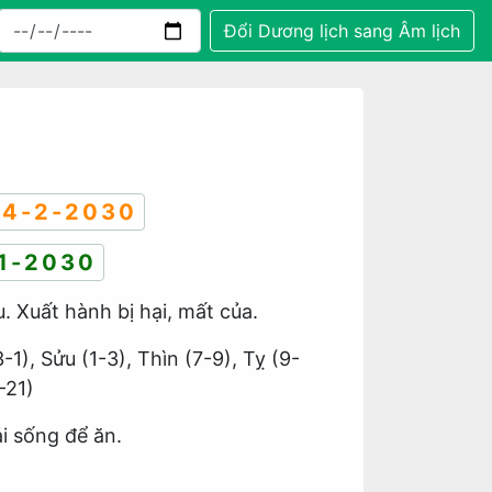
Đổi Dương lịch sang Âm lịch
4-2-2030
1-2030
u. Xuất hành bị hại, mất của.
3-1), Sửu (1-3), Thìn (7-9), Tỵ (9-
-21)
i sống để ăn.