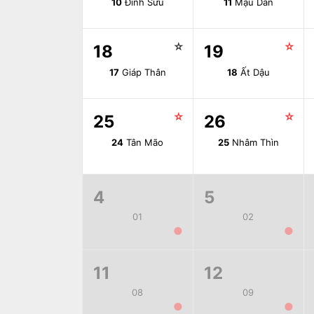
10
Đinh Sửu
11
Mậu Dần
☆
☆
18
19
17
Giáp Thân
18
Ất Dậu
☆
☆
25
26
24
Tân Mão
25
Nhâm Thìn
4
5
01
02
●
●
11
12
08
09
●
●