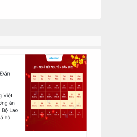
 Đán
g Việt
ơng án
a Bộ Lao
ã hội