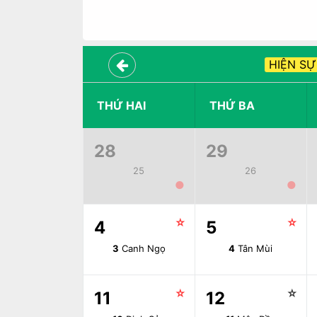
HIỆN SỰ
THỨ HAI
THỨ BA
28
29
25
26
●
●
☆
☆
4
5
3
Canh Ngọ
4
Tân Mùi
☆
☆
11
12