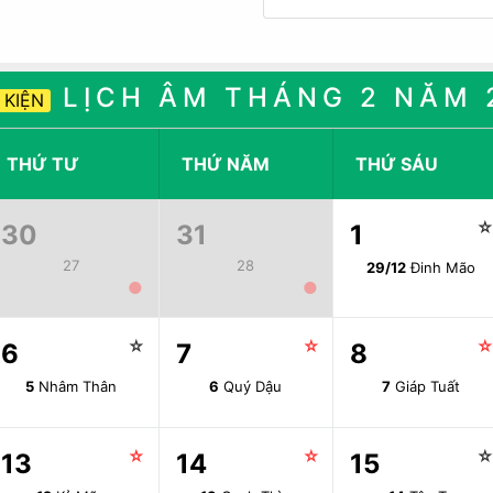
LỊCH ÂM THÁNG 2 NĂM 
 KIỆN
THỨ TƯ
THỨ NĂM
THỨ SÁU
30
31
1
27
28
29/12
Đinh Mão
●
●
☆
☆
6
7
8
5
Nhâm Thân
6
Quý Dậu
7
Giáp Tuất
☆
☆
13
14
15