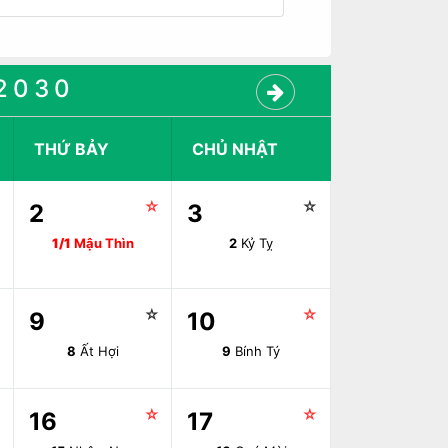
2030
THỨ BẢY
CHỦ NHẬT
☆
☆
☆
2
3
1/1
Mậu Thìn
2
Kỷ Tỵ
☆
☆
☆
9
10
8
Ất Hợi
9
Bính Tý
☆
☆
☆
16
17