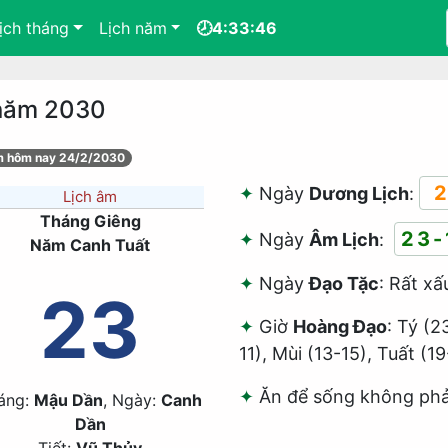
ịch tháng
Lịch năm
🕗4:33:46
 năm 2030
âm hôm nay 24/2/2030
2
Ngày
Dương Lịch
:
Lịch âm
Tháng Giêng
23-
Ngày
Âm Lịch
:
Năm Canh Tuất
Ngày
Đạo Tặc
: Rất xấ
23
Giờ
Hoàng Đạo
: Tý (2
11), Mùi (13-15), Tuất (19
Ăn để sống không phả
áng:
Mậu Dần
, Ngày:
Canh
Dần