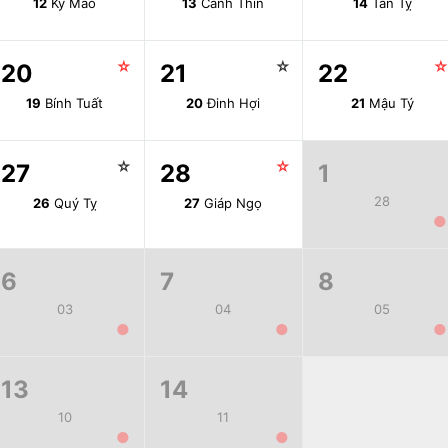
12
Kỷ Mão
13
Canh Thìn
14
Tân Tỵ
☆
☆
20
21
22
19
Bính Tuất
20
Đinh Hợi
21
Mậu Tý
☆
☆
27
28
1
28
26
Quý Tỵ
27
Giáp Ngọ
●
6
7
8
03
04
05
●
●
●
13
14
10
11
●
●