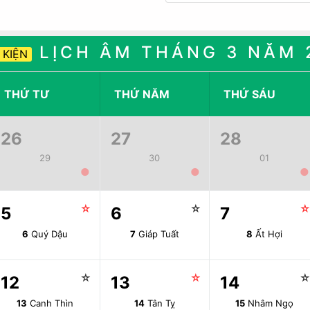
LỊCH ÂM THÁNG 3 NĂM 
 KIỆN
THỨ TƯ
THỨ NĂM
THỨ SÁU
26
27
28
29
30
01
●
●
●
☆
☆
5
6
7
6
Quý Dậu
7
Giáp Tuất
8
Ất Hợi
☆
☆
12
13
14
13
Canh Thìn
14
Tân Tỵ
15
Nhâm Ngọ