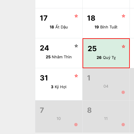
☆
☆
17
18
18
Ất Dậu
19
Bính Tuất
☆
24
☆
25
25
Nhâm Thìn
26
Quý Tỵ
☆
31
1
04
3
Kỷ Hợi
●
7
8
10
11
●
●