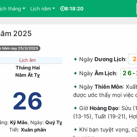
ịch tháng
Lịch năm
🕗8:18:20
 năm 2025
âm hôm nay 25/3/2025
2
Ngày
Dương Lịch
:
Lịch âm
Tháng Hai
26-
Ngày
Âm Lịch
:
Năm Ất Tỵ
Ngày
Thiên Môn
: Xuấ
26
được ước thấy mọi việc 
Giờ
Hoàng Đạo
: Sửu (
(13-15), Tuất (19-21), Hợ
áng:
Kỷ Mão
, Ngày:
Quý Tỵ
Khi bạn tuyệt vọng, cũ
Tiết:
Xuân phân