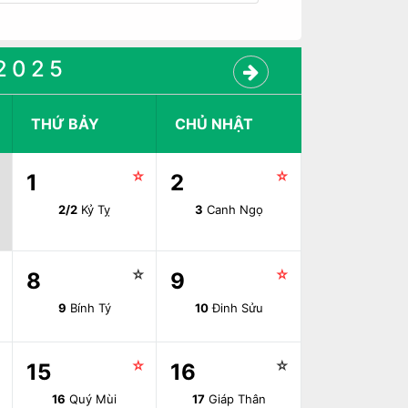
2025
THỨ BẢY
CHỦ NHẬT
☆
☆
1
2
2/2
Kỷ Tỵ
3
Canh Ngọ
☆
☆
☆
8
9
9
Bính Tý
10
Đinh Sửu
☆
☆
☆
15
16
16
Quý Mùi
17
Giáp Thân