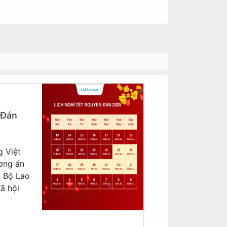
 Đán
g Việt
ơng án
a Bộ Lao
ã hội