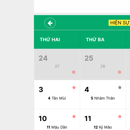
HIỆN SỰ
THỨ HAI
THỨ BA
24
25
27
28
●
●
☆
☆
3
4
4
Tân Mùi
5
Nhâm Thân
☆
☆
10
11
11
Mậu Dần
12
Kỷ Mão