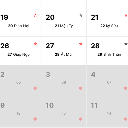
☆
☆
19
20
21
20
Đinh Hợi
21
Mậu Tý
22
Kỷ Sửu
☆
☆
26
27
28
27
Giáp Ngọ
28
Ất Mùi
29
Bính Thân
2
3
4
05
06
07
●
●
●
9
10
11
12
13
14
●
●
●