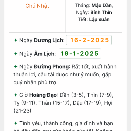
Tháng:
Mậu Dần
,
Chủ Nhật
Ngày:
Bính Thìn
Tiết:
Lập xuân
16-2-2025
Ngày
Dương Lịch
:
19-1-2025
Ngày
Âm Lịch
:
Ngày
Đường Phong
: Rất tốt, xuất hành
thuận lợi, cầu tài được như ý muốn, gặp
quý nhân phù trợ.
Giờ
Hoàng Đạo
: Dần (3-5), Thìn (7-9),
Tỵ (9-11), Thân (15-17), Dậu (17-19), Hợi
(21-23)
Tình yêu, thành công, gia đình và bạn