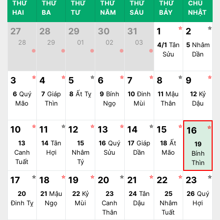
THỨ
THỨ
THỨ
THỨ
THỨ
THỨ
CHỦ
HAI
BA
TƯ
NĂM
SÁU
BẢY
NHẬT
☆
☆
27
28
29
30
31
1
2
28
29
01
02
03
4/1
Tân
5
Nhâm
●
●
●
●
●
Sửu
Dần
☆
☆
☆
☆
☆
☆
☆
3
4
5
6
7
8
9
6
Quý
7
Giáp
8
Ất Tỵ
9
Bính
10
Đinh
11
Mậu
12
Kỷ
Mão
Thìn
Ngọ
Mùi
Thân
Dậu
☆
☆
☆
☆
☆
☆
10
11
12
13
14
15
☆
16
13
14
Tân
15
16
Quý
17
Giáp
18
Ất
19
Canh
Hợi
Nhâm
Sửu
Dần
Mão
Bính
Tuất
Tý
Thìn
☆
☆
☆
☆
☆
☆
☆
17
18
19
20
21
22
23
20
21
Mậu
22
Kỷ
23
24
Tân
25
26
Quý
Đinh Tỵ
Ngọ
Mùi
Canh
Dậu
Nhâm
Hợi
Thân
Tuất