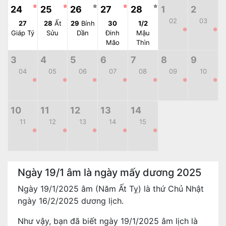
☆
☆
☆
☆
☆
24
25
26
27
28
1
2
02
03
27
28
Ất
29
Bính
30
1/2
●
●
Giáp Tý
Sửu
Dần
Đinh
Mậu
Mão
Thìn
3
4
5
6
7
8
9
04
05
06
07
08
09
10
●
●
●
●
●
●
●
10
11
12
13
14
11
12
13
14
15
●
●
●
●
●
Ngày 19/1 âm là ngày mấy dương 2025
Ngày 19/1/2025 âm (Năm Ất Tỵ) là thứ Chủ Nhật
ngày 16/2/2025 dương lịch.
Như vậy, bạn đã biết ngày 19/1/2025 âm lịch là