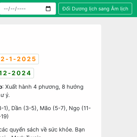
Đổi Dương lịch sang Âm lịch
2-1-2025
12-2024
p
: Xuất hành 4 phương, 8 hướng
ư ý.
3-1), Dần (3-5), Mão (5-7), Ngọ (11-
-19)
các quyển sách về sức khỏe. Bạn