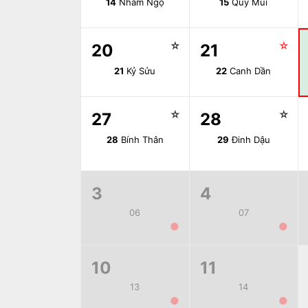
14
Nhâm Ngọ
15
Quý Mùi
☆
☆
20
21
21
Kỷ Sửu
22
Canh Dần
☆
☆
27
28
28
Bính Thân
29
Đinh Dậu
3
4
06
07
●
●
10
11
13
14
●
●