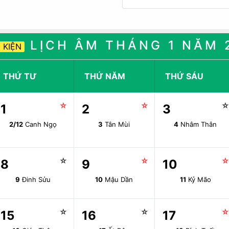
LỊCH ÂM THÁNG 1 NĂM 
 KIỆN
THỨ TƯ
THỨ NĂM
THỨ SÁU
☆
☆
1
2
3
2/12
Canh Ngọ
3
Tân Mùi
4
Nhâm Thân
☆
☆
8
9
10
9
Đinh Sửu
10
Mậu Dần
11
Kỷ Mão
☆
☆
15
16
17