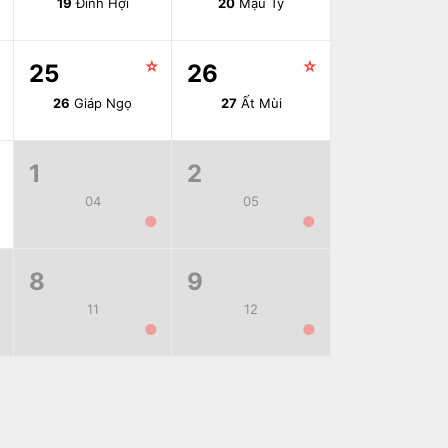
19
Đinh Hợi
20
Mậu Tý
☆
☆
☆
25
26
26
Giáp Ngọ
27
Ất Mùi
☆
1
2
04
05
●
●
8
9
11
12
●
●