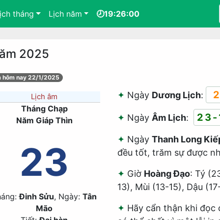
ịch tháng
Lịch năm
🕗19:26:00
 năm 2025
m hôm nay 22/1/2025
2
Ngày
Dương Lịch
:
Lịch âm
Tháng Chạp
23-
Ngày
Âm Lịch
:
Năm Giáp Thìn
Ngày
Thanh Long Kiế
23
đều tốt, trăm sự được nh
Giờ
Hoàng Đạo
: Tý (2
13), Mùi (13-15), Dậu (17
háng:
Đinh Sửu
, Ngày:
Tân
Hãy cẩn thận khi đọc 
Mão