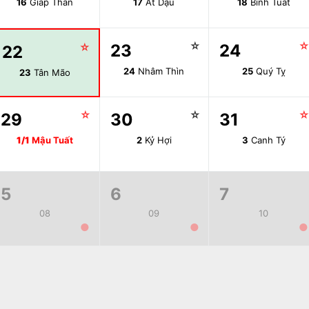
16
Giáp Thân
17
Ất Dậu
18
Bính Tuất
☆
☆
23
24
22
24
Nhâm Thìn
25
Quý Tỵ
23
Tân Mão
☆
☆
29
30
31
1/1
Mậu Tuất
2
Kỷ Hợi
3
Canh Tý
5
6
7
08
09
10
●
●
●