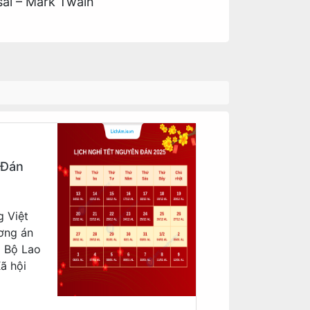
 sai – Mark Twain
 Đán
g Việt
ơng án
a Bộ Lao
ã hội