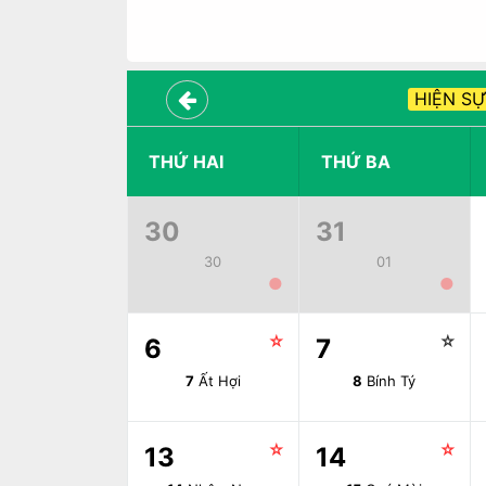
HIỆN SỰ
THỨ HAI
THỨ BA
30
31
30
01
●
●
☆
☆
6
7
7
Ất Hợi
8
Bính Tý
☆
☆
13
14