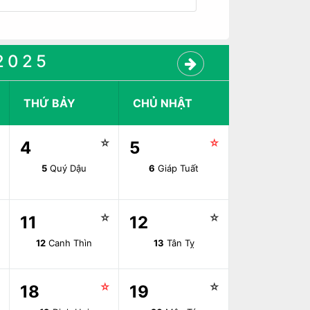
2025
THỨ BẢY
CHỦ NHẬT
☆
☆
☆
4
5
5
Quý Dậu
6
Giáp Tuất
☆
☆
☆
11
12
12
Canh Thìn
13
Tân Tỵ
☆
☆
☆
18
19