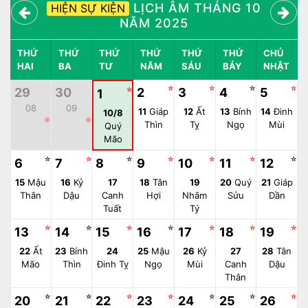
LỊCH ÂM THÁNG 10
HIỆN SỰ KIỆN
NĂM 2025
THỨ
THỨ
THỨ
THỨ
THỨ
THỨ
CHỦ
HAI
BA
TƯ
NĂM
SÁU
BẢY
NHẬT
☆
☆
☆
☆
29
30
☆
2
3
4
5
1
08
09
11
Giáp
12
Ất
13
Bính
14
Đinh
10/8
●
●
Thìn
Tỵ
Ngọ
Mùi
Quý
Mão
☆
☆
☆
☆
☆
☆
☆
6
7
8
9
10
11
12
15
Mậu
16
Kỷ
17
18
Tân
19
20
Quý
21
Giáp
Thân
Dậu
Canh
Hợi
Nhâm
Sửu
Dần
Tuất
Tý
☆
☆
☆
☆
☆
☆
☆
13
14
15
16
17
18
19
22
Ất
23
Bính
24
25
Mậu
26
Kỷ
27
28
Tân
Mão
Thìn
Đinh Tỵ
Ngọ
Mùi
Canh
Dậu
Thân
☆
☆
☆
☆
☆
☆
☆
20
21
22
23
24
25
26