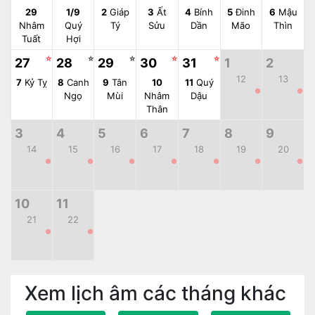
29
1/9
2
Giáp
3
Ất
4
Bính
5
Đinh
6
Mậu
Nhâm
Quý
Tý
Sửu
Dần
Mão
Thìn
Tuất
Hợi
☆
☆
☆
☆
☆
27
28
29
30
31
1
2
12
13
7
Kỷ Tỵ
8
Canh
9
Tân
10
11
Quý
●
●
Ngọ
Mùi
Nhâm
Dậu
Thân
3
4
5
6
7
8
9
14
15
16
17
18
19
20
●
●
●
●
●
●
●
10
11
21
22
●
●
Xem lịch âm các tháng khác